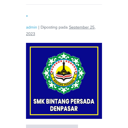
.
admin
|
Diposting pada
September 25,
2023
.