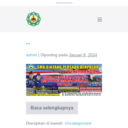
Lompat
SMK BINTANG PERSADA
ke
konten
Toggle
Menu
..
admin
|
Diposting pada
Januari 6, 2024
..
Baca selengkapnya
..
Diarsipkan di bawah:
Uncategorized